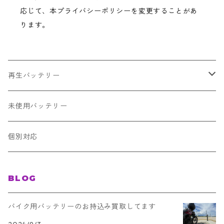
応じて、本プライバシーポリシーを変更することがあ
ります。
再生バッテリー
普通車
未使用バッテリー
B19L
アイドリングストップ車
個別対応
B19R
ハイブリッド車
BLOG
B20L
欧州車
バイク用バッテリーのお持込み買取してます
B20R