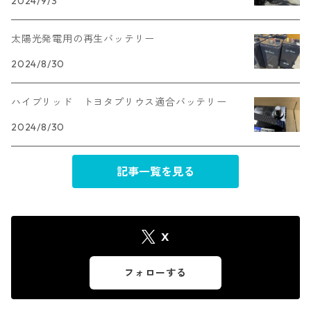
2024/9/3
トラック・バス用
B24L
太陽光発電用の再生バッテリー
E41L
キャンピングカー＆太陽光発電用
2024/8/30
B24R
E41R
ハイブリッド トヨタプリウス適合バッテリー
D23L
F51
2024/8/30
D23R
G51
記事一覧を見る
D26L
H52
D26R
X
D31L
フォローする
D31R