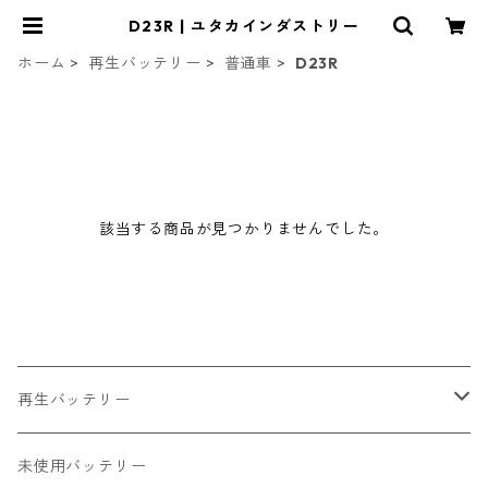
D23R | ユタカインダストリー
ホーム
再生バッテリー
普通車
D23R
該当する商品が見つかりませんでした。
再生バッテリー
普通車
未使用バッテリー