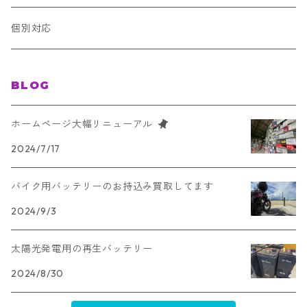
B19L
アイドリングストップ車
個別対応
B19R
ハイブリッド車
BLOG
B20L
欧州車
ホームページ大幅リニューアル
B20R
2024/7/17
トラック・バス用
B24L
バイク用バッテリーのお持込み買取してます
E41L
キャンピングカー＆太陽光発電用
2024/9/3
B24R
E41R
太陽光発電用の再生バッテリー
D23L
F51
2024/8/30
D23R