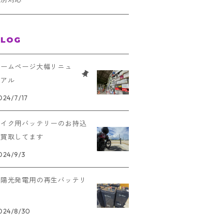
19R
ハイブリッド車
BLOG
20L
欧州車
ホームページ大幅リニュ
ーアル
20R
トラック・バス用
024/7/17
24L
41L
キャンピングカー＆太陽光発電用
バイク用バッテリーのお持込
24R
み買取してます
41R
024/9/3
23L
1
太陽光発電用の再生バッテリ
23R
ー
51
024/8/30